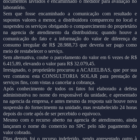
documentos lavrados e encaminhado o medidor para avaliação no
laboratório.
Sem que fosse encaminhado a comunicação com resultado e
supostos valores a menor, a distribuidora compareceu no local e
suspendeu os serviços obrigando o comparecimento do proprietário
na agencia de atendimento da distribuidora; quando houve a
comunicação do fato e a informação do valor de diferença de
consumo irregular de R$ 28.988,73 que deveria ser pago como
meio de restabelecer o serviço.
Sem alternativa, coube o parcelamento do valor em 6 vezes de R$
6.415,89, elevando o valor para R$ 32.079,45.
Irresignado, o proprietário procurou a ACAEELBAS, que por sua
vez contatou esta CONSULTORIA SOLAR para prestação de
serviços fins, com vistas a cancelar a cobrança.
Após conhecimento de todos os fatos foi elaborado a defesa
administrativa no nome do responsável da unidade, e apresentado
na agencia da empresa, e antes mesmo da resposta sair houve nova
suspensão do fornecimento na unidade, mas restabelecido 24 horas
depois do corte após de ser percebido o equivoco.
Mesmo com o recurso aberto na agencia de atendimento, ainda
lançaram o nome do comercio no SPC pelo não pagamento do
valor cobrado.
Dias depois foi o recurso indeferido, sendo apresentado outro à