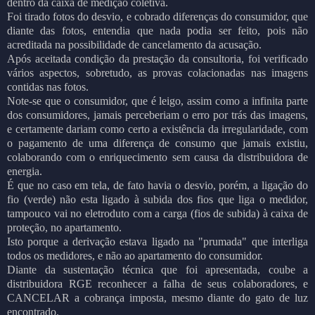
dentro da caixa de medição coletiva.
Foi tirado fotos do desvio, e cobrado diferenças do consumidor, que
diante das fotos, entendia que nada podia ser feito, pois não
acreditada na possibilidade de cancelamento da acusação.
Após aceitada condição da prestação da consultoria, foi verificado
vários aspectos, sobretudo, as provas colacionadas nas imagens
contidas nas fotos.
Note-se que o consumidor, que é leigo, assim como a infinita parte
dos consumidores, jamais perceberiam o erro por trás das imagens,
e certamente dariam como certo a existência da irregularidade, com
o pagamento de uma diferença de consumo que jamais existiu,
colaborando com o enriquecimento sem causa da distribuidora de
energia.
É que no caso em tela, de fato havia o desvio, porém, a ligação do
fio (verde) não esta ligado à subida dos fios que liga o medidor,
tampouco vai no eletroduto com a carga (fios de subida) à caixa de
proteção, no apartamento.
Isto porque a derivação estava ligado na "prumada" que interliga
todos os medidores, e não ao apartamento do consumidor.
Diante da sustentação técnica que foi apresentada, coube a
distribuidora RGE reconhecer a falha de seus colaboradores, e
CANCELAR a cobrança imposta, mesmo diante do gato de luz
encontrado.