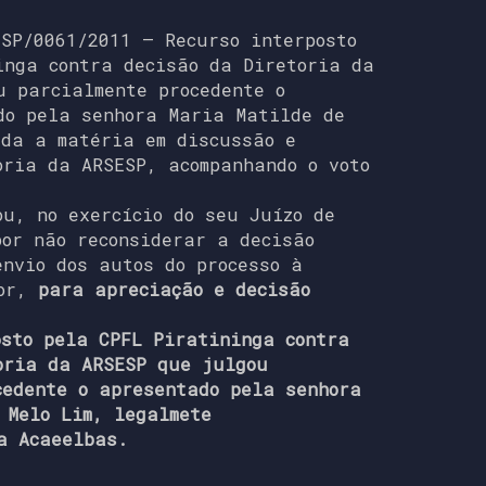
ESP/0061/2011 – Recurso interposto
inga contra decisão da Diretoria da
u parcialmente procedente o
do pela senhora Maria Matilde de
ada a matéria em discussão e
oria da ARSESP, acompanhando o voto
ou, no exercício do seu Juízo de
por não reconsiderar a decisão
envio dos autos do processo à
or,
para apreciação e decisão
osto pela CPFL Piratininga contra
oria da ARSESP que julgou
cedente o apresentado pela senhora
 Melo Lim, legalmete
a Acaeelbas.