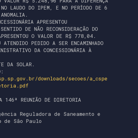
O VALOR R$ 5.248,96 PARA A DIFERENÇA
 NO LAUDO DO IPEM, E NO PERÍODO DE 6
 ANOMALIA.
NCESSIONÁRIA APRESENTOU
 SENTIDO DE NÃO RECONSIDERAÇÃO DO
APRESENTOU O VALOR DE R$ 778,04.
U ATENDIDO PEDIDO A SER ENCAMINHADO
INISTRATIVO DA CONCESSIONÁRIA À
TE DA SOLAR.
O:
sp.sp.gov.br/downloads/secoes/a_cspe
etoria.pdf
A 146ª REUNIÃO DE DIRETORIA
gência Reguladora de Saneamento e
o de São Paulo