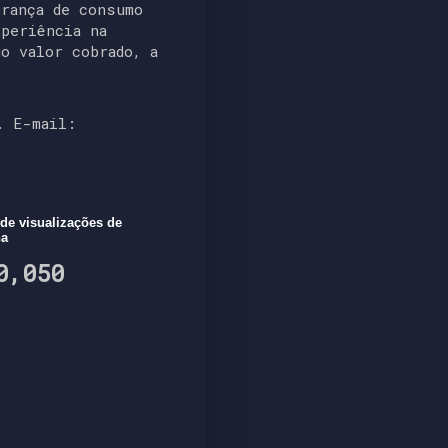
brança de consumo
xperiência na
do valor cobrado, a
. E-mail:
 de visualizações de
na
0,050