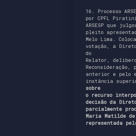
16. Processo ARS
por CPFL Piratin
ARSESP que julgo
pleito apresenta
Melo Lima. Coloc
votação, a Diret
do
Relator, deliber
Reconsideração, 
anterior e pelo 
instância superi
sobre
o recurso interp
decisão da Diret
parcialmente pro
Maria Matilde de
representada pel