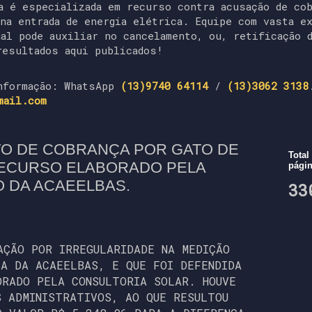
a é especializada em recurso contra acusação de co
 na entrada de energia elétrica. Equipe com vasta e
gal pode auxiliar no cancelamento, ou, retificação 
resultados aqui publicados!
nformação: WhatsApp
(13)9740 64114
/
(13)3062 3138
mail.com
O DE COBRANÇA POR GATO DE
Total
RECURSO ELABORADO PELA
pági
O DA ACAEELBAS.
33
AÇÃO POR IRREGULARIDADE NA MEDIÇÃO
IA DA ACAEELBAS, E QUE FOI DEFENDIDA
ORADO PELA CONSULTORIA SOLAR. HOUVE
S ADMINISTRATIVOS, AO QUE RESULTOU